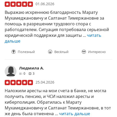
01.06.2026
Выражаю искреннюю благодарность Марату
Мухамеджановичу и Салтанат Тимержановне за
помощь в разрешении трудового спора с
работодателем. Ситуация потребовала серьезной
юридической поддержки для защиты ...
читать
дальше
Полезный
Весёлый
Интересно
Людмила А.
друзей
отзывов
0
3
25.04.2026
Наложили аресты на мои счета в банке, не могла
получить пенсию, и ЧСИ наложил аресты и
киберполиция. Обратилась к Марату
Мухамеджановичу и Салтанат Темиржановне, в тот
же день была отменена ...
читать дальше