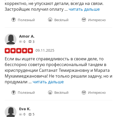
корректно, не упускают детали, всегда на связи.
Застройщик получил оплату ...
читать дальше
Полезный
Весёлый
Интересно
Amor A.
друзей
отзывов
0
3
09.11.2025
Если вы ищете справедливость в своем деле, то
бесспорно советую профессиональный тандем в
юриспруденции Салтанат Темиржановну и Марата
Мухаммеджановича! Не только решали задачу, но и
продумали ...
читать дальше
Полезный
Весёлый
Интересно
Eva K.
друзей
отзывов
0
5