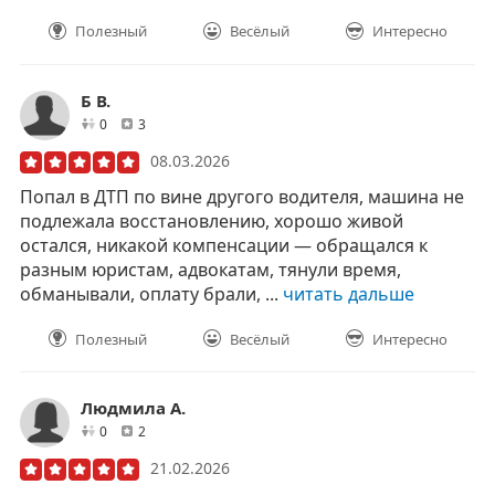
Полезный
Весёлый
Интересно
Б В.
друзей
отзывов
0
3
08.03.2026
Попал в ДТП по вине другого водителя, машина не
подлежала восстановлению, хорошо живой
остался, никакой компенсации — обращался к
разным юристам, адвокатам, тянули время,
обманывали, оплату брали, ...
читать дальше
Полезный
Весёлый
Интересно
Людмила А.
друзей
отзывов
0
2
21.02.2026