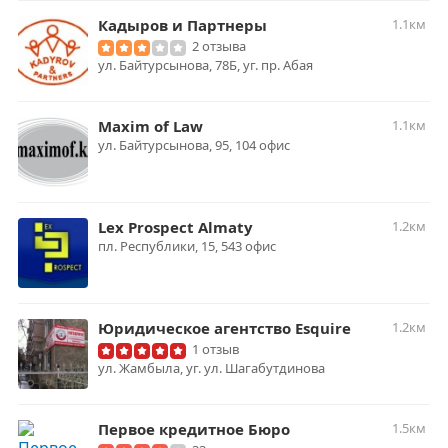
Кадыров и Партнеры
1.1км
2 отзыва
ул. Байтурсынова, 78Б, уг. пр. Абая
Maxim of Law
1.1км
ул. Байтурсынова, 95, 104 офис
Lex Prospect Almaty
1.2км
пл. Республики, 15, 543 офис
Юридическое агентство Esquire
1.2км
1 отзыв
ул. Жамбыла, уг. ул. Шагабутдинова
Первое кредитное Бюро
1.5км