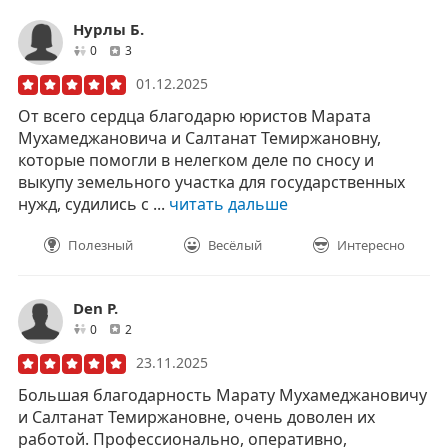
Нурлы Б.
друзей
отзывов
0
3
01.12.2025
От всего сердца благодарю юристов Марата
Мухамеджановича и Салтанат Темиржановну,
которые помогли в нелегком деле по сносу и
выкупу земельного участка для государственных
нужд, судились с ...
читать дальше
Полезный
Весёлый
Интересно
Den P.
друзей
отзывов
0
2
23.11.2025
Большая благодарность Марату Мухамеджановичу
и Салтанат Темиржановне, очень доволен их
работой. Профессионально, оперативно,