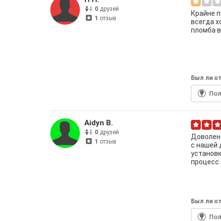
0
друзей
Крайне п
1
отзыв
всегда х
пломба в
Был ли от
По
Aidyn B.
0
друзей
Доволен 
1
отзыв
с нашей 
установк
процесс
Был ли от
По