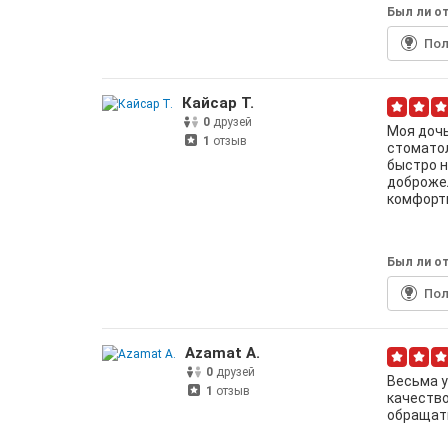
Был ли от
По
Кайсар Т.
0
друзей
Моя дочь
1
отзыв
стоматол
быстро н
доброже
комфортн
Был ли от
По
Azamat A.
0
друзей
Весьма у
1
отзыв
качество
обращат