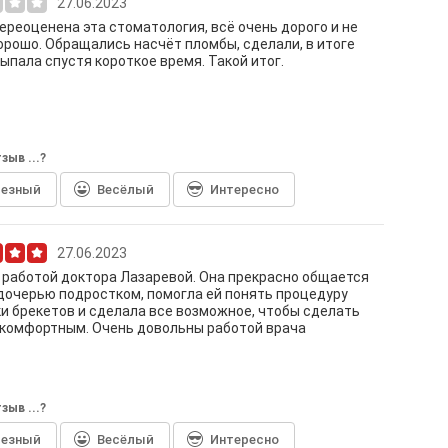
27.06.2023
ереоценена эта стоматология, всё очень дорого и не
орошо. Обращались насчёт пломбы, сделали, в итоге
ыпала спустя короткое время. Такой итог.
зыв ...?
лезный
Весёлый
Интересно
27.06.2023
работой доктора Лазаревой. Она прекрасно общается
дочерью подростком, помогла ей понять процедуру
и брекетов и сделала все возможное, чтобы сделать
 комфортным. Очень довольны работой врача
зыв ...?
лезный
Весёлый
Интересно