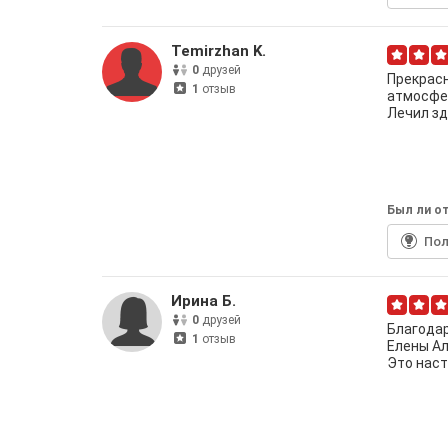
Temirzhan K.
0
друзей
Прекрасн
1
отзыв
атмосфер
Лечил зд
Был ли от
По
Ирина Б.
0
друзей
Благодар
1
отзыв
Елены Ал
Это наст