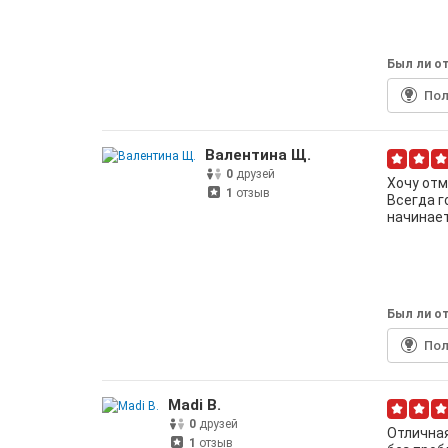
Был ли от
По
Валентина Щ.
0
друзей
Хочу отм
1
отзыв
Всегда г
начинает
Был ли от
По
Madi B.
0
друзей
Отличная
1
отзыв