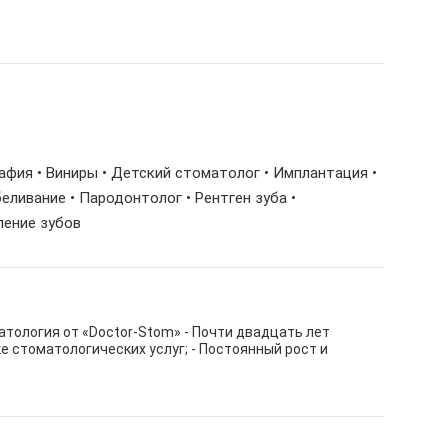
рафия • Виниры • Детский стоматолог • Имплантация •
еливание • Пародонтолог • Рентген зуба •
ление зубов
тология от «Doctor-Stom» - Почти двадцать лет
е стоматологических услуг; - Постоянный рост и