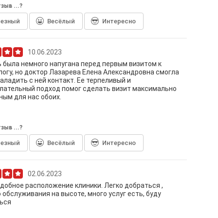
зыв ...?
лезный
Весёлый
Интересно
10.06.2023
 была немного напугана перед первым визитом к
огу, но доктор Лазарева Елена Александровна смогла
аладить с ней контакт. Ее терпеливый и
лательный подход помог сделать визит максимально
ым для нас обоих.
зыв ...?
лезный
Весёлый
Интересно
02.06.2023
добное расположение клиники. Легко добраться ,
 обслуживания на высоте, много услуг есть, буду
ься