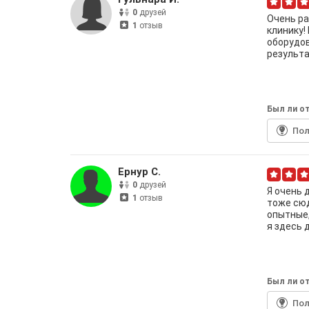
0
друзей
Очень ра
1
отзыв
клинику!
оборудов
результа
Был ли от
По
Ернур С.
0
друзей
Я очень 
1
отзыв
тоже сюд
опытные,
я здесь 
Был ли от
По