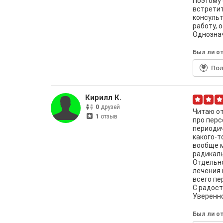
Поэтому 
встретит
консульт
работу, 
Однознач
Был ли от
По
Кирилл К.
0
друзей
Читаю от
1
отзыв
про перс
периодич
какого-т
вообще м
радикаль
Отдельно
лечения 
всего пе
С радост
Уверенно
Был ли от