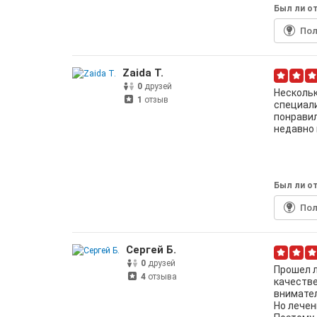
Был ли от
По
Zaida T.
0
друзей
Нескольк
1
отзыв
специали
понравил
недавно 
Был ли от
По
Сергей Б.
0
друзей
Прошел л
4
отзыва
качестве
внимател
Но лечен