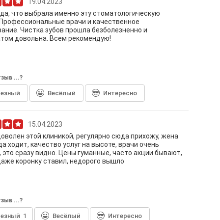
19.04.2023
да, что выбрала именно эту стоматологическую
 Профессиональные врачи и качественное
ание. Чистка зубов прошла безболезненно и
том довольна. Всем рекомендую!
зыв ...?
лезный
Весёлый
Интересно
15.04.2023
доволен этой клиникой, регулярно сюда прихожу, жена
а ходит, качество услуг на высоте, врачи очень
 это сразу видно. Цены гуманные, часто акции бывают,
даже коронку ставил, недорого вышло
зыв ...?
лезный
1
Весёлый
Интересно