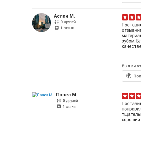
Аслан М.
0
друзей
Поставил
1
отзыв
отзывчив
материал
зубом. 
качеств
Был ли от
По
Павел М.
0
друзей
Поставил
1
отзыв
понравил
тщательн
хороший 