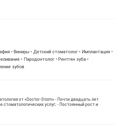
рафия • Виниры • Детский стоматолог • Имплантация •
еливание • Пародонтолог • Рентген зуба •
ление зубов
тология от «Doctor-Stom» - Почти двадцать лет
е стоматологических услуг; - Постоянный рост и