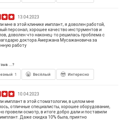
13.04.2023
и мне в этой клинике имплант, я доволен работой,
ый персонал, хорошее качество инструментов и
ов, доволен что наконец-то решилась проблема с
Благодарю доктора Амержана Мусажановича за
енную работу
зыв ...?
лезный
1
Весёлый
Интересно
10.04.2023
и имплант в этой стоматологии, в целом мне
ось, отличные специалисты, хорошее оборудование,
о провели осмотр, в итоге добро дали и поставили
имплант. Даже скидка 10% была, приятно