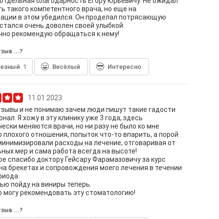
отдельная благодарность Егору Юрьевичу. Не ожидал
ь такого компетентного врача, но еще на
ации в этом убедился. Он проделал потрясающую
остался очень доволен своей улыбкой.
но рекомендую обращаться к нему!
зыв ...?
лезный
1
Весёлый
Интересно
11.01.2023
зывы и не понимаю зачем люди пишут такие гадости
онал. Я хожу в эту клинику уже 3 года, здесь
ески меняются врачи, но ни разу не было ко мне
о плохого отношения, попыток что-то впарить, а порой
инимизировали расходы на лечение, отговаривая от
ных мер и сама работа всегда на высоте!
е спасибо доктору Гейсару Фарамазовичу за курс
на брекетах и сопровождения моего лечения в течении
риода.
ью пойду на виниры теперь.
 могу рекомендовать эту стоматологию!
зыв ...?