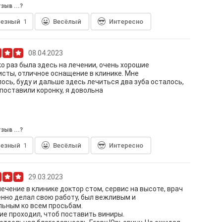
зыв ...?
лезный
1
Весёлый
Интересно
08.04.2023
о раз была здесь на лечении, очень хорошие
сты, отличное оснащение в клинике. Мне
ось, буду и дальше здесь лечиться два зуба осталось,
поставили коронку, я довольна
зыв ...?
лезный
1
Весёлый
Интересно
29.03.2023
ечение в клинике доктор стом, сервис на высоте, врач
нно делал свою работу, был вежливым и
ьным ко всем просьбам.
ие проходил, чтоб поставить виниры.