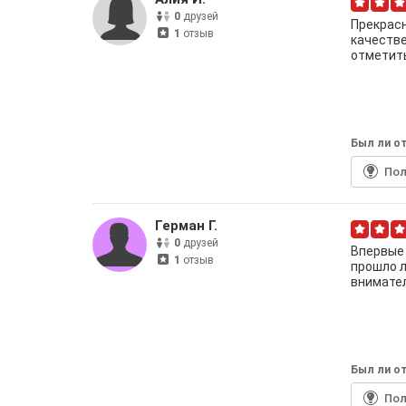
0
друзей
Прекрасн
1
отзыв
качестве
отметит
Был ли от
По
Герман Г.
0
друзей
Впервые 
1
отзыв
прошло л
внимател
Был ли от
По