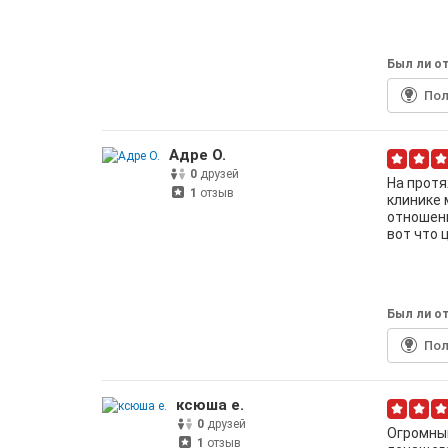
Был ли от
По
Адре О.
0
друзей
На протя
1
отзыв
клинике 
отношени
вот что 
Был ли от
По
ксюша е.
0
друзей
Огромный
1
отзыв