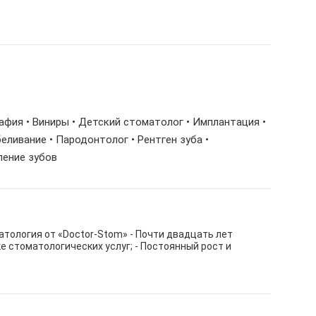
рафия • Виниры • Детский стоматолог • Имплантация •
еливание • Пародонтолог • Рентген зуба •
ление зубов
тология от «Doctor-Stom» - Почти двадцать лет
е стоматологических услуг; - Постоянный рост и