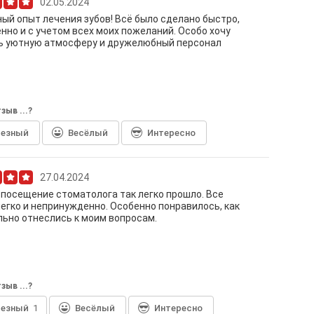
02.05.2024
ый опыт лечения зубов! Всё было сделано быстро,
нно и с учетом всех моих пожеланий. Особо хочу
ь уютную атмосферу и дружелюбный персонал
зыв ...?
лезный
Весёлый
Интересно
27.04.2024
посещение стоматолога так легко прошло. Все
егко и непринужденно. Особенно понравилось, как
ьно отнеслись к моим вопросам.
зыв ...?
лезный
1
Весёлый
Интересно