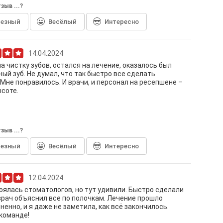
зыв ...?
лезный
Весёлый
Интересно
14.04.2024
а чистку зубов, остался на лечение, оказалось был
ый зуб. Не думал, что так быстро все сделать
 Мне понравилось. И врачи, и персонал на ресепшене –
ысоте.
зыв ...?
лезный
Весёлый
Интересно
12.04.2024
оялась стоматологов, но тут удивили. Быстро сделали
врач объяснил все по полочкам. Лечение прошло
ненно, и я даже не заметила, как всё закончилось.
команде!