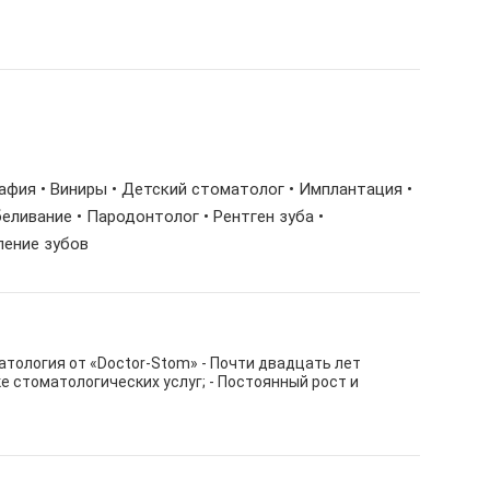
рафия • Виниры • Детский стоматолог • Имплантация •
еливание • Пародонтолог • Рентген зуба •
ление зубов
тология от «Doctor-Stom» - Почти двадцать лет
е стоматологических услуг; - Постоянный рост и