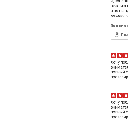
И, конеч
вежливый
а не на 
высокого
Был ли от
По
Хочу поб
внимате
полный с
протезир
Хочу поб
внимате
полный с
протезир