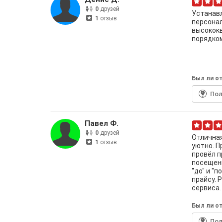
0
друзей
Устанавл
1
отзыв
персонал
высококв
порядком
Был ли от
По
Павел Ф.
0
друзей
Отличная
1
отзыв
уютно. П
провёл п
посещени
"до" и "
прайсу. 
сервиса.
Был ли от
По