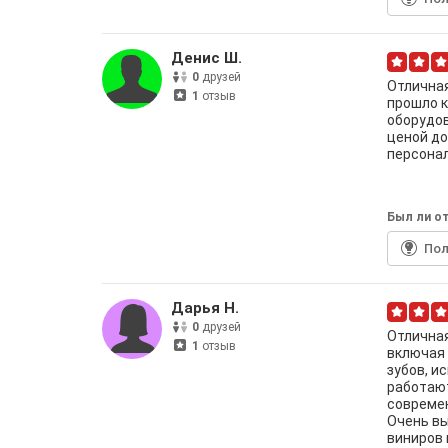
Денис Ш.
0
друзей
Отличная
1
отзыв
прошло к
оборудов
ценой до
персонал
Был ли от
По
Дарья Н.
0
друзей
Отличная
1
отзыв
включая 
зубов, и
работают
современ
Очень вы
виниров 