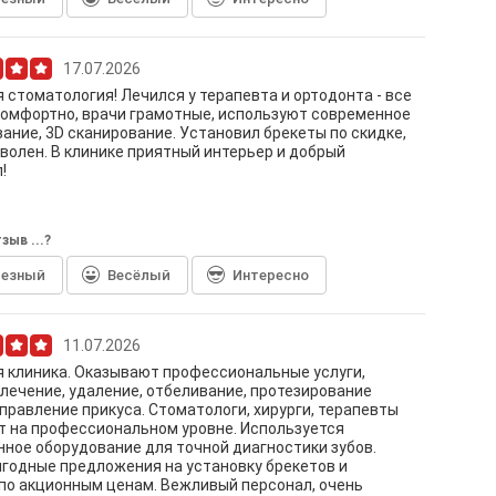
17.07.2026
 стоматология! Лечился у терапевта и ортодонта - все
омфортно, врачи грамотные, используют современное
ание, 3D сканирование. Установил брекеты по скидке,
волен. В клинике приятный интерьер и добрый
!
зыв ...?
лезный
Весёлый
Интересно
11.07.2026
 клиника. Оказывают профессиональные услуги,
лечение, удаление, отбеливание, протезирование
справление прикуса. Стоматологи, хирурги, терапевты
 на профессиональном уровне. Используется
ное оборудование для точной диагностики зубов.
годные предложения на установку брекетов и
по акционным ценам. Вежливый персонал, очень