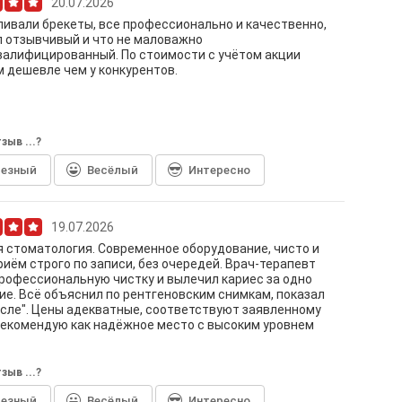
20.07.2026
ивали брекеты, все профессионально и качественно,
 отзывчивый и что не маловажно
алифицированный. По стоимости с учётом акции
 дешевле чем у конкурентов.
зыв ...?
лезный
Весёлый
Интересно
19.07.2026
 стоматология. Современное оборудование, чисто и
риём строго по записи, без очередей. Врач-терапевт
рофессиональную чистку и вылечил кариес за одно
е. Всё объяснил по рентгеновским снимкам, показал
после". Цены адекватные, соответствуют заявленному
Рекомендую как надёжное место с высоким уровнем
зыв ...?
лезный
Весёлый
Интересно