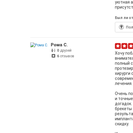
уютная а
присутст
Был ли от
По
Рома С.
0
друзей
Хочу поб
6
отзывов
внимате
полный с
протезир
хирурги 
совреме
лечения.
Очень по
и точные
догадок.
брекеты 
результа
импланта
скидку.