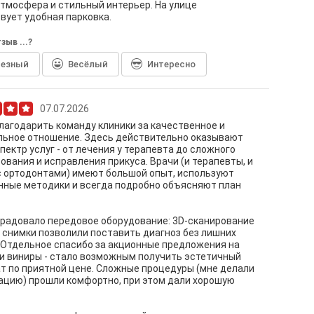
тмосфера и стильный интерьер. На улице
вует удобная парковка.
зыв ...?
лезный
Весёлый
Интересно
07.07.2026
лагодарить команду клиники за качественное и
льное отношение. Здесь действительно оказывают
пектр услуг - от лечения у терапевта до сложного
ования и исправления прикуса. Врачи (и терапевты, и
с ортодонтами) имеют большой опыт, используют
нные методики и всегда подробно объясняют план
радовало передовое оборудование: 3D-сканирование
 снимки позволили поставить диагноз без лишних
 Отдельное спасибо за акционные предложения на
и виниры - стало возможным получить эстетичный
т по приятной цене. Сложные процедуры (мне делали
цию) прошли комфортно, при этом дали хорошую