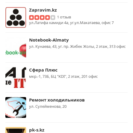
Zapravim.kz
1 отзыв
ул.Латифа хамиди 4а, уг.ул.Макатаева, офис 7
Notebook-Almaty
ул. Кунаева, 43, уг. пр. Жибек Жолы, 2 этаж, 313 офис
Сфера Плюс
мкр.-1, 73Б, БЦ "KDI", 2 этаж, 201 офис
Ремонт холодильников
ул. Сулейменова, 20
pk-s.kz