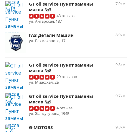
GT oil service Пункт замены
7.9км
масла №3
43 отзыва
ул. ​Ангарская, 137
ГАЗ Детали Машин
8.9км
ул. Бекмаханова, 17
GT oil service Пункт замены
9.3км
масла №8
29 отзывов
ул. ​Миасская, 2Б
GT oil service Пункт замены
9.7км
масла №9
4 отзыва
ул. ​Жансугурова, 194Б
G-MOTORS
9.8км