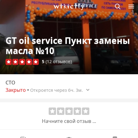
Викисити
GT oil service Пункт замены
масла №10
5
(12 отзывов)
СТО
Закрыто
•
Откроется через 6ч. 3м.
Начните свой отзыв ...