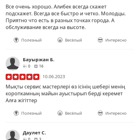
Все очень хорошо. Алибек всегда скажет
подскажет. Всегда все быстро и четко. Молодцы.
Приятно что есть в разных точках города. А
обслуживание всегда на высоте.
Полезный
Весёлый
Интересно
Бауыржан Б.
друзей
отзывов
0
16
10.06.2023
Мықты сервис мастерлері өз ісінің шебері менің
коропкамның майын ауыстырып берді керемет
Алға жігіттер
Полезный
Весёлый
Интересно
Даулет С.
друзей
отзывов
0
3