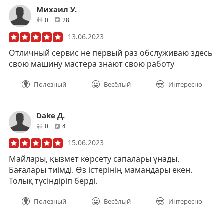
Михаил У.
друзей
отзывов
0
28
13.06.2023
Отличный сервис не первый раз обслуживаю здесь
свою машину мастера знают свою работу
Полезный
Весёлый
Интересно
Dake Д.
друзей
отзывов
0
4
15.06.2023
Майлары, қызмет көрсету сапалары ұнады.
Бағалары тиімді. Өз істерінің мамандары екен.
Толық түсіндіріп берді.
Полезный
Весёлый
Интересно