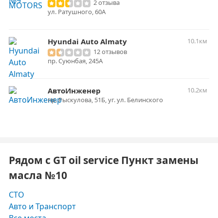
2 отзыва
ул. Ратушного, 60А
Hyundai Auto Almaty
10.1км
12 отзывов
пр. Суюнбая, 245А
АвтоИнженер
10.2км
пр. Рыскулова, 51Б, уг. ул. Белинского
Рядом с GT oil service Пункт замены
масла №10
СТО
Авто и Транспорт