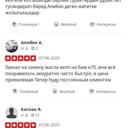
келгели коз ашылды барлык сурактардын дурыстап
тусиндирип беред Алибек деген жигитке
жолыгыныздар
Полезный
1
Весёлый
Интересно
Алибек А.
друзей
отзывов
0
2
07.06.2023
Заехал на замену масла акпп на Бмв е70, мне всё
понравилось аккуратно чисто быстро, и цена
приемлемая Тепер буду постоянным клиентом
Полезный
Весёлый
Интересно
Баглан Я.
друзей
отзывов
0
11
07.06.2023