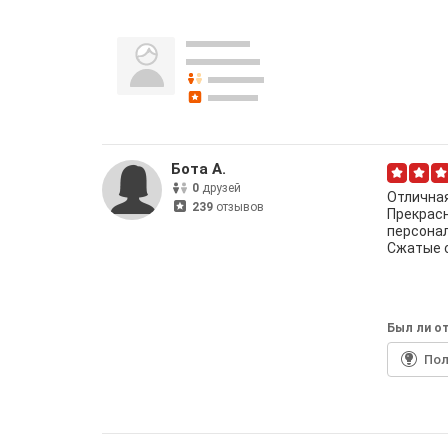
Бота А.
0
друзей
Отличная
239
отзывов
Прекрасн
персонал
Сжатые с
Был ли от
По