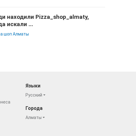
и находили Pizza_shop_almaty,
да искали ...
а шоп Алматы
Языки
Русский
знеса
Города
Алматы