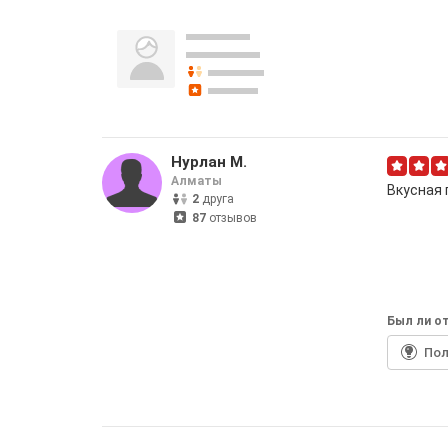
Нурлан М.
Алматы
Вкусная 
2
друга
87
отзывов
Был ли от
По