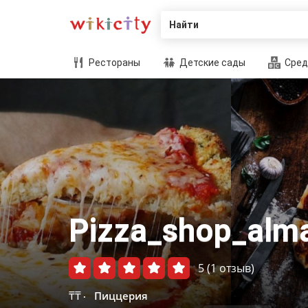
Найти
Рестораны
Детские сады
Сред
Pizza_shop_alm
5
(1 отзыв)
₸₸
Пиццерия