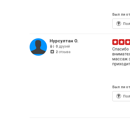
Был ли от
По
Нурсултан О.
0
друзей
Спасибо 
2
отзыва
внимател
массаж э
приходит
Был ли от
По