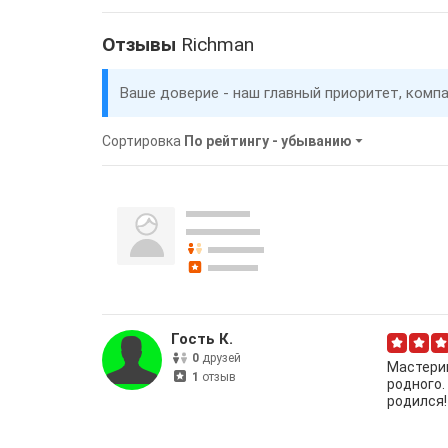
Отзывы
Richman
Ваше доверие - наш главный приоритет, комп
Сортировка
По рейтингу - убыванию
Гость К.
0
друзей
Мастериц
1
отзыв
родного.
родился!