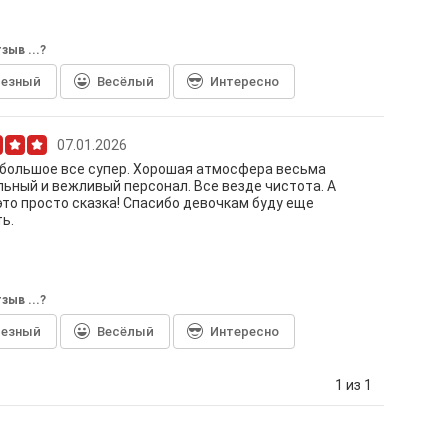
зыв ...?
лезный
Весёлый
Интересно
07.01.2026
большое все супер. Хорошая атмосфера весьма
ьный и вежливый персонал. Все везде чистота. А
то просто сказка! Спасибо девочкам буду еще
ь.
зыв ...?
лезный
Весёлый
Интересно
1 из 1