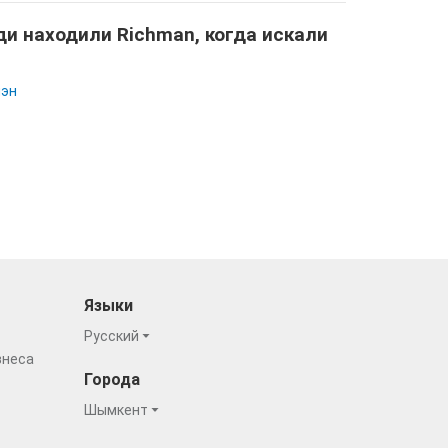
и находили Richman, когда искали
эн
Языки
Русский
знеса
Города
Шымкент