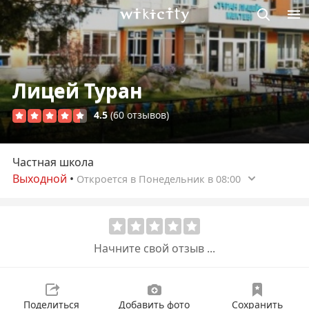
Викисити
Лицей Туран
4.5
(60 отзывов)
Частная школа
Выходной
•
Откроется в Понедельник в 08:00
Начните свой отзыв ...
Поделиться
Добавить фото
Сохранить