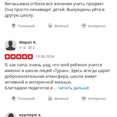
Витаььевна отбила всё желанме учить предмет.
Она просто ненавидит детей. Вынуждены уйти в
другую школу.
Полезный
Весёлый
Интересно
Марат К.
друзей
отзывов
0
2
19.06.2024
Я, как папа, очень рад, что мой ребенок учится
именно в школе лицей «Туран». Здесь всегда царит
доброжелательная атмосфера, школа живет
активной и интересной жизнью.
Благодарю педагогов и ...
читать дальше
Полезный
Весёлый
Интересно
нурпери а.