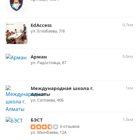
EdAccess
0.7км
​ул. Егизбаева, 7/8
Арман
0.6км
ул. Радостовца, 87
Международная школа г.
1км
Алматы
ул. Сатпаева, 40Б
БЭСТ
1.3км
6 отзывов
ул. Мынбаева, 12А