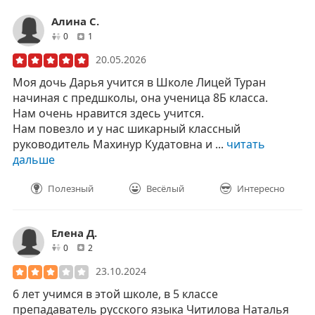
Алина С.
друзей
отзывов
0
1
20.05.2026
Моя дочь Дарья учится в Школе Лицей Туран
начиная с предшколы, она ученица 8Б класса.
Нам очень нравится здесь учится.
Нам повезло и у нас шикарный классный
руководитель Махинур Кудатовна и ...
читать
дальше
Полезный
Весёлый
Интересно
Елена Д.
друзей
отзывов
0
2
23.10.2024
6 лет учимся в этой школе, в 5 классе
препадаватель русского языка Читилова Наталья