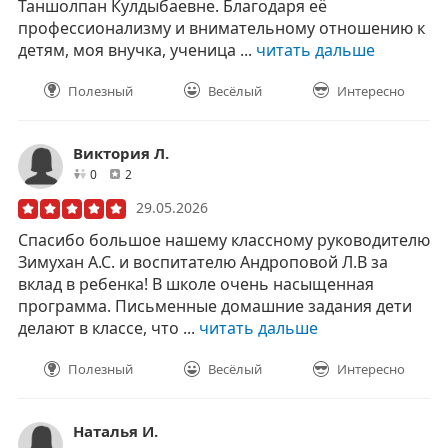
Таншолпан Кулдыбаевне. Благодаря её
профессионализму и внимательному отношению к
детям, моя внучка, ученица ...
читать дальше
Полезный
Весёлый
Интересно
Виктория Л.
друзей
отзывов
0
2
29.05.2026
Спасибо большое нашему классному руководителю
Зимухан А.С. и воспитателю Андроповой Л.В за
вклад в ребенка! В школе очень насыщенная
программа. Письменные домашние задания дети
делают в классе, что ...
читать дальше
Полезный
Весёлый
Интересно
Наталья И.