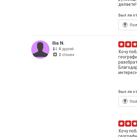
делаете!
Был ли от
По
Ilia N.
0
друзей
Хочу поб
2
отзыва
географи
разобрат
Благодар
интересн
Был ли от
По
Хочу поб
географи