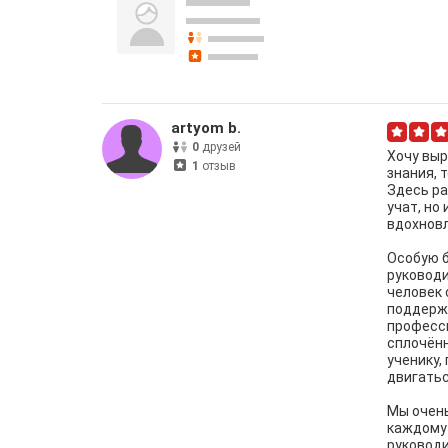
artyom b.
0
друзей
Хочу выр
1
отзыв
знания, 
Здесь ра
учат, но
вдохновл
Особую б
руководи
человек 
поддержа
професс
сплочённ
ученику,
двигатьс
Мы очень
каждому 
руководи