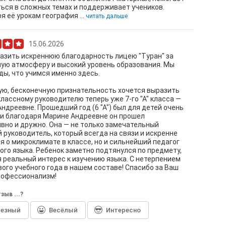
ься в сложных темах и поддерживает учеников.
я её урокам география ...
читать дальше
15.06.2026
азить искреннюю благодарность лицею "Туран" за
ую атмосферу и высокий уровень образования. Мы
ды, что учимся именно здесь.
ю, бесконечную признательность хочется выразить
лассному руководителю теперь уже 7-го "А" класса —
ндреевне. Прошедший год (6 "А") был для детей очень
и благодаря Марине Андреевне он прошел
вно и дружно. Она — не только замечательный
 руководитель, который всегда на связи и искренне
я о микроклимате в классе, но и сильнейший педагог
ого языка. Ребенок заметно подтянулся по предмету,
 реальный интерес к изучению языка. С нетерпением
ого учебного года в нашем составе! Спасибо за Ваш
рофессионализм!
зыв ...?
лезный
Весёлый
Интересно