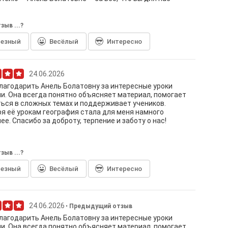
зыв ...?
лезный
Весёлый
Интересно
24.06.2026
лагодарить Анель Болатовну за интересные уроки
и. Она всегда понятно объясняет материал, помогает
ься в сложных темах и поддерживает учеников.
я её урокам география стала для меня намного
ее. Спасибо за доброту, терпение и заботу о нас!
зыв ...?
лезный
Весёлый
Интересно
24.06.2026
Предыдущий отзыв
лагодарить Анель Болатовну за интересные уроки
и. Она всегда понятно объясняет материал, помогает