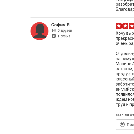
разобрат
Благодар
София В.
0
друзей
Хочу выр
1
отзыв
прекрасн
очень ра
Отдельну
нашему к
Марине А
важным, 
продукти
классный
заботитс
английск
появился
ждем нов
труд и п
Был ли от
По