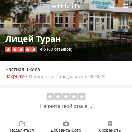
Викисити
Лицей Туран
4.5
(60 отзывов)
Частная школа
Закрыто
•
Откроется в Понедельник в 08:00
Начните свой отзыв ...
Поделиться
Добавить фото
Сохранить