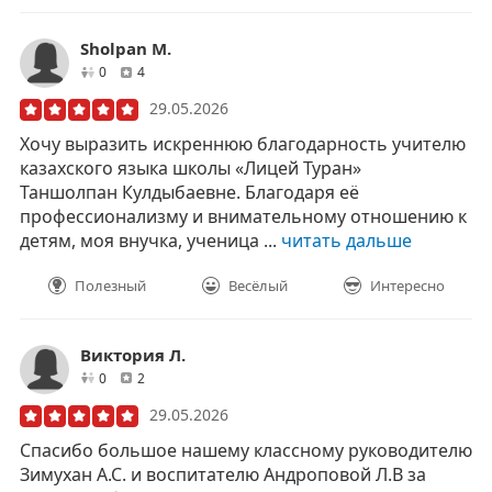
Sholpan M.
друзей
отзывов
0
4
29.05.2026
Хочу выразить искреннюю благодарность учителю
казахского языка школы «Лицей Туран»
Таншолпан Кулдыбаевне. Благодаря её
профессионализму и внимательному отношению к
детям, моя внучка, ученица ...
читать дальше
Полезный
Весёлый
Интересно
Виктория Л.
друзей
отзывов
0
2
29.05.2026
Спасибо большое нашему классному руководителю
Зимухан А.С. и воспитателю Андроповой Л.В за