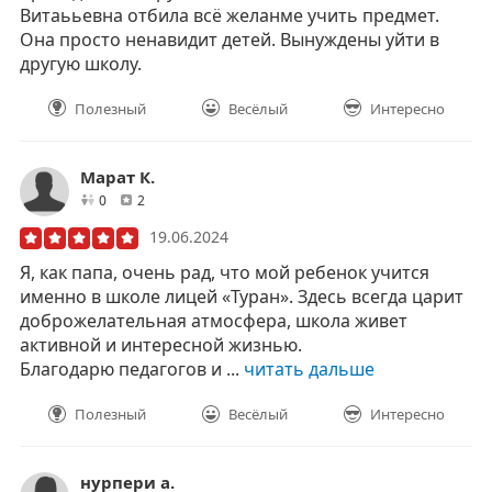
Витаььевна отбила всё желанме учить предмет.
Она просто ненавидит детей. Вынуждены уйти в
другую школу.
Полезный
Весёлый
Интересно
Марат К.
друзей
отзывов
0
2
19.06.2024
Я, как папа, очень рад, что мой ребенок учится
именно в школе лицей «Туран». Здесь всегда царит
доброжелательная атмосфера, школа живет
активной и интересной жизнью.
Благодарю педагогов и ...
читать дальше
Полезный
Весёлый
Интересно
нурпери а.