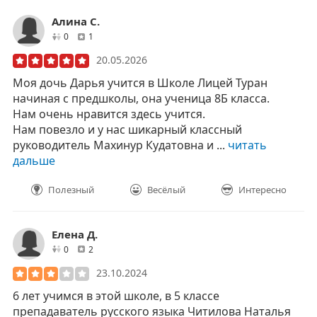
Алина С.
друзей
отзывов
0
1
20.05.2026
Моя дочь Дарья учится в Школе Лицей Туран
начиная с предшколы, она ученица 8Б класса.
Нам очень нравится здесь учится.
Нам повезло и у нас шикарный классный
руководитель Махинур Кудатовна и ...
читать
дальше
Полезный
Весёлый
Интересно
Елена Д.
друзей
отзывов
0
2
23.10.2024
6 лет учимся в этой школе, в 5 классе
препадаватель русского языка Читилова Наталья