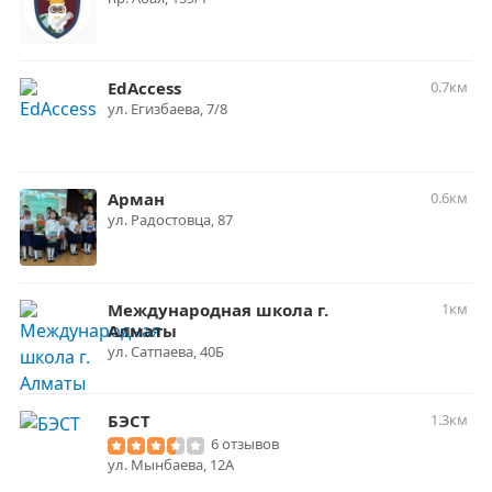
EdAccess
0.7км
​ул. Егизбаева, 7/8
Арман
0.6км
ул. Радостовца, 87
Международная школа г.
1км
Алматы
ул. Сатпаева, 40Б
БЭСТ
1.3км
6 отзывов
ул. Мынбаева, 12А