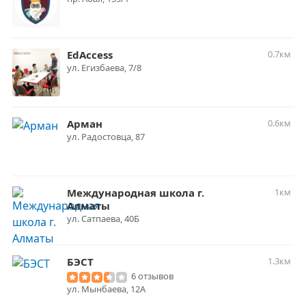
EdAccess
0.7км
​ул. Егизбаева, 7/8
Арман
0.6км
ул. Радостовца, 87
Международная школа г.
1км
Алматы
ул. Сатпаева, 40Б
БЭСТ
1.3км
6 отзывов
ул. Мынбаева, 12А