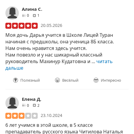
Алина С.
друзей
отзывов
0
1
20.05.2026
Моя дочь Дарья учится в Школе Лицей Туран
начиная с предшколы, она ученица 8Б класса.
Нам очень нравится здесь учится.
Нам повезло и у нас шикарный классный
руководитель Махинур Кудатовна и ...
читать
дальше
Полезный
Весёлый
Интересно
Елена Д.
друзей
отзывов
0
2
23.10.2024
6 лет учимся в этой школе, в 5 классе
препадаватель русского языка Читилова Наталья