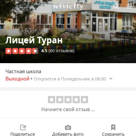
Викисити
Лицей Туран
4.5
(60 отзывов)
Частная школа
Выходной
•
Откроется в Понедельник в 08:00
Начните свой отзыв ...
Поделиться
Добавить фото
Сохранить