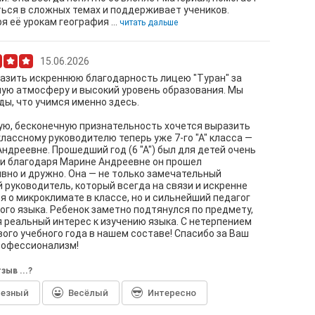
ься в сложных темах и поддерживает учеников.
я её урокам география ...
читать дальше
15.06.2026
азить искреннюю благодарность лицею "Туран" за
ую атмосферу и высокий уровень образования. Мы
ды, что учимся именно здесь.
ю, бесконечную признательность хочется выразить
лассному руководителю теперь уже 7-го "А" класса —
ндреевне. Прошедший год (6 "А") был для детей очень
и благодаря Марине Андреевне он прошел
вно и дружно. Она — не только замечательный
 руководитель, который всегда на связи и искренне
я о микроклимате в классе, но и сильнейший педагог
ого языка. Ребенок заметно подтянулся по предмету,
 реальный интерес к изучению языка. С нетерпением
ого учебного года в нашем составе! Спасибо за Ваш
рофессионализм!
зыв ...?
лезный
Весёлый
Интересно