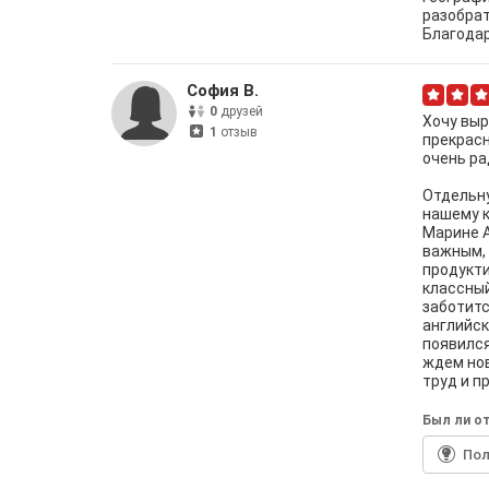
разобрат
Благодар
София В.
0
друзей
Хочу выр
1
отзыв
прекрасн
очень ра
Отдельну
нашему к
Марине А
важным, 
продукти
классный
заботитс
английск
появился
ждем нов
труд и п
Был ли от
По