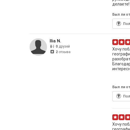
делаете!
Был ли от
По
Ilia N.
0
друзей
Хочу поб
2
отзыва
географи
разобрат
Благодар
интересн
Был ли от
По
Хочу поб
географи