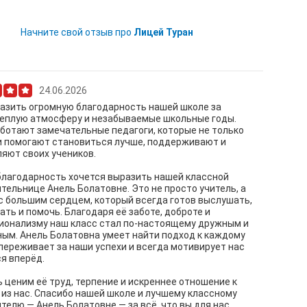
Начните свой отзыв про
Лицей Туран
24.06.2026
азить огромную благодарность нашей школе за
теплую атмосферу и незабываемые школьные годы.
ботают замечательные педагоги, которые не только
 и помогают становиться лучше, поддерживают и
яют своих учеников.
лагодарность хочется выразить нашей классной
тельнице Анель Болатовне. Это не просто учитель, а
с большим сердцем, который всегда готов выслушать,
ть и помочь. Благодаря её заботе, доброте и
ионализму наш класс стал по-настоящему дружным и
ым. Анель Болатовна умеет найти подход к каждому
 переживает за наши успехи и всегда мотивирует нас
я вперёд.
 ценим её труд, терпение и искреннее отношение к
из нас. Спасибо нашей школе и лучшему классному
телю — Анель Болатовне — за всё, что вы для нас