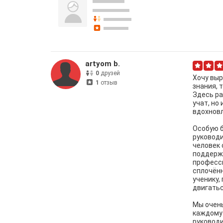
artyom b.
0
друзей
Хочу выр
1
отзыв
знания, 
Здесь ра
учат, но
вдохновл
Особую б
руководи
человек 
поддержа
професс
сплочённ
ученику,
двигатьс
Мы очень
каждому 
руководи