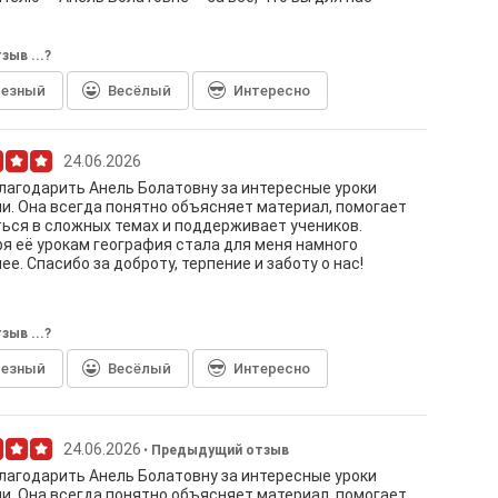
зыв ...?
лезный
Весёлый
Интересно
24.06.2026
лагодарить Анель Болатовну за интересные уроки
и. Она всегда понятно объясняет материал, помогает
ься в сложных темах и поддерживает учеников.
я её урокам география стала для меня намного
ее. Спасибо за доброту, терпение и заботу о нас!
зыв ...?
лезный
Весёлый
Интересно
24.06.2026
Предыдущий отзыв
лагодарить Анель Болатовну за интересные уроки
и. Она всегда понятно объясняет материал, помогает