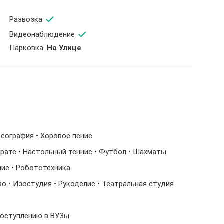
Развозка
Видеонаблюдение
Парковка
На Улице
ореография • Хоровое пение
Карате • Настольный теннис • Футбол • Шахматы
ние • Робототехника
о • Изостудия • Рукоделие • Театральная студия
 поступлению в ВУЗы