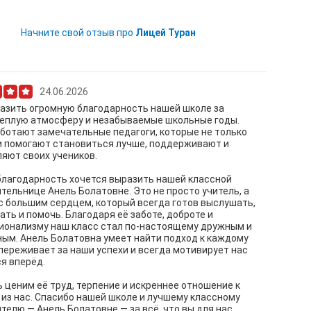
Начните свой отзыв про
Лицей Туран
24.06.2026
азить огромную благодарность нашей школе за
теплую атмосферу и незабываемые школьные годы.
ботают замечательные педагоги, которые не только
 и помогают становиться лучше, поддерживают и
яют своих учеников.
лагодарность хочется выразить нашей классной
тельнице Анель Болатовне. Это не просто учитель, а
с большим сердцем, который всегда готов выслушать,
ть и помочь. Благодаря её заботе, доброте и
ионализму наш класс стал по-настоящему дружным и
ым. Анель Болатовна умеет найти подход к каждому
 переживает за наши успехи и всегда мотивирует нас
я вперёд.
 ценим её труд, терпение и искреннее отношение к
из нас. Спасибо нашей школе и лучшему классному
телю — Анель Болатовне — за всё, что вы для нас