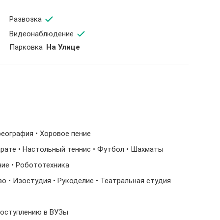
Развозка
Видеонаблюдение
Парковка
На Улице
ореография • Хоровое пение
Карате • Настольный теннис • Футбол • Шахматы
ние • Робототехника
о • Изостудия • Рукоделие • Театральная студия
 поступлению в ВУЗы