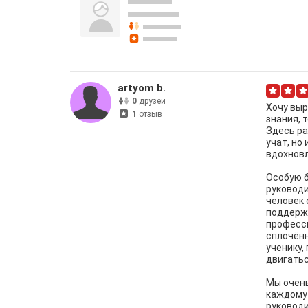
artyom b.
0
друзей
Хочу выр
1
отзыв
знания, 
Здесь ра
учат, но
вдохновл
Особую б
руководи
человек 
поддержа
професс
сплочённ
ученику,
двигатьс
Мы очень
каждому 
руководи