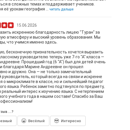
ься в сложных темах и поддерживает учеников.
я её урокам география ...
читать дальше
15.06.2026
азить искреннюю благодарность лицею "Туран" за
ую атмосферу и высокий уровень образования. Мы
ды, что учимся именно здесь.
ю, бесконечную признательность хочется выразить
лассному руководителю теперь уже 7-го "А" класса —
ндреевне. Прошедший год (6 "А") был для детей очень
и благодаря Марине Андреевне он прошел
вно и дружно. Она — не только замечательный
 руководитель, который всегда на связи и искренне
я о микроклимате в классе, но и сильнейший педагог
ого языка. Ребенок заметно подтянулся по предмету,
 реальный интерес к изучению языка. С нетерпением
ого учебного года в нашем составе! Спасибо за Ваш
рофессионализм!
зыв ...?
лезный
Весёлый
Интересно