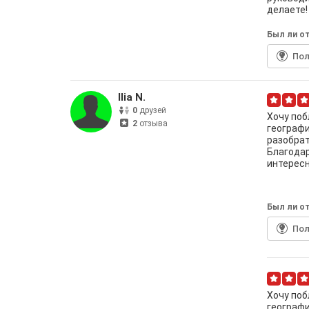
делаете!
Был ли от
По
Ilia N.
0
друзей
Хочу поб
2
отзыва
географи
разобрат
Благодар
интересн
Был ли от
По
Хочу поб
географи