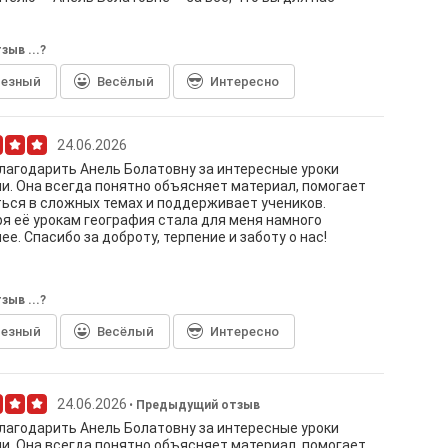
зыв ...?
лезный
Весёлый
Интересно
24.06.2026
лагодарить Анель Болатовну за интересные уроки
и. Она всегда понятно объясняет материал, помогает
ься в сложных темах и поддерживает учеников.
я её урокам география стала для меня намного
ее. Спасибо за доброту, терпение и заботу о нас!
зыв ...?
лезный
Весёлый
Интересно
24.06.2026
Предыдущий отзыв
лагодарить Анель Болатовну за интересные уроки
и. Она всегда понятно объясняет материал, помогает