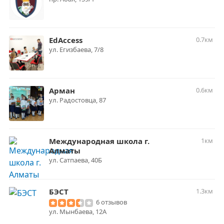
EdAccess
0.7км
​ул. Егизбаева, 7/8
Арман
0.6км
ул. Радостовца, 87
Международная школа г.
1км
Алматы
ул. Сатпаева, 40Б
БЭСТ
1.3км
6 отзывов
ул. Мынбаева, 12А