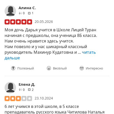
Алина С.
друзей
отзывов
0
1
20.05.2026
Моя дочь Дарья учится в Школе Лицей Туран
начиная с предшколы, она ученица 8Б класса.
Нам очень нравится здесь учится.
Нам повезло и у нас шикарный классный
руководитель Махинур Кудатовна и ...
читать
дальше
Полезный
Весёлый
Интересно
Елена Д.
друзей
отзывов
0
2
23.10.2024
6 лет учимся в этой школе, в 5 классе
препадаватель русского языка Читилова Наталья