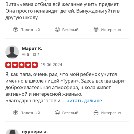
Витаььевна отбила всё желанме учить предмет.
Она просто ненавидит детей. Вынуждены уйти в
другую школу.
Полезный
Весёлый
Интересно
Марат К.
друзей
отзывов
0
2
19.06.2024
Я, как папа, очень рад, что мой ребенок учится
именно в школе лицей «Туран». Здесь всегда царит
доброжелательная атмосфера, школа живет
активной и интересной жизнью.
Благодарю педагогов и ...
читать дальше
Полезный
Весёлый
Интересно
нурпери а.