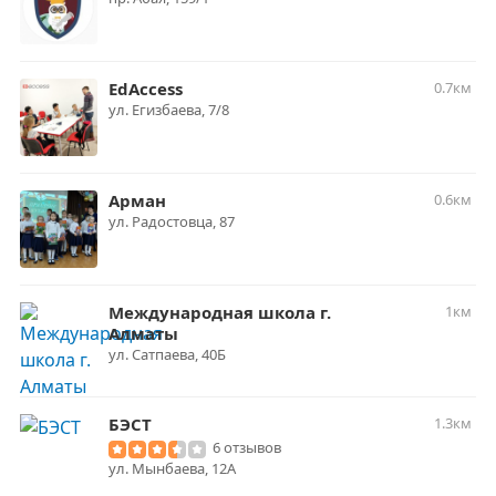
EdAccess
0.7км
​ул. Егизбаева, 7/8
Арман
0.6км
ул. Радостовца, 87
Международная школа г.
1км
Алматы
ул. Сатпаева, 40Б
БЭСТ
1.3км
6 отзывов
ул. Мынбаева, 12А