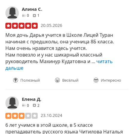
Алина С.
друзей
отзывов
0
1
20.05.2026
Моя дочь Дарья учится в Школе Лицей Туран
начиная с предшколы, она ученица 8Б класса.
Нам очень нравится здесь учится.
Нам повезло и у нас шикарный классный
руководитель Махинур Кудатовна и ...
читать
дальше
Полезный
Весёлый
Интересно
Елена Д.
друзей
отзывов
0
2
23.10.2024
6 лет учимся в этой школе, в 5 классе
препадаватель русского языка Читилова Наталья