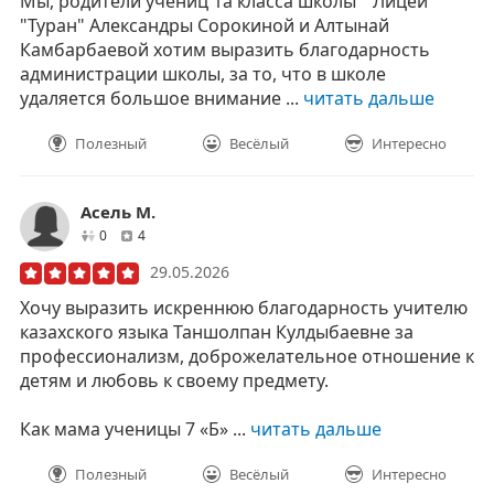
Мы, родители учениц 1а класса школы " Лицей
"Туран" Александры Сорокиной и Алтынай
Камбарбаевой хотим выразить благодарность
администрации школы, за то, что в школе
удаляется большое внимание ...
читать дальше
Полезный
Весёлый
Интересно
Асель М.
друзей
отзывов
0
4
29.05.2026
Хочу выразить искреннюю благодарность учителю
казахского языка Таншолпан Кулдыбаевне за
профессионализм, доброжелательное отношение к
детям и любовь к своему предмету.
Как мама ученицы 7 «Б» ...
читать дальше
Полезный
Весёлый
Интересно