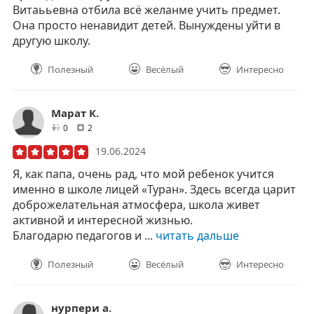
Витаььевна отбила всё желанме учить предмет.
Она просто ненавидит детей. Вынуждены уйти в
другую школу.
Полезный
Весёлый
Интересно
Марат К.
друзей
отзывов
0
2
19.06.2024
Я, как папа, очень рад, что мой ребенок учится
именно в школе лицей «Туран». Здесь всегда царит
доброжелательная атмосфера, школа живет
активной и интересной жизнью.
Благодарю педагогов и ...
читать дальше
Полезный
Весёлый
Интересно
нурпери а.