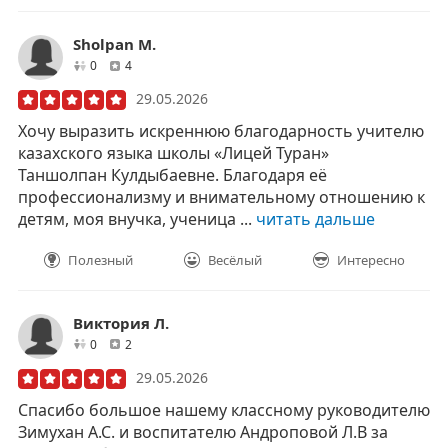
Sholpan M.
друзей
отзывов
0
4
29.05.2026
Хочу выразить искреннюю благодарность учителю
казахского языка школы «Лицей Туран»
Таншолпан Кулдыбаевне. Благодаря её
профессионализму и внимательному отношению к
детям, моя внучка, ученица ...
читать дальше
Полезный
Весёлый
Интересно
Виктория Л.
друзей
отзывов
0
2
29.05.2026
Спасибо большое нашему классному руководителю
Зимухан А.С. и воспитателю Андроповой Л.В за