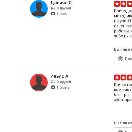
Даниял С.
0
друзей
Приводил
1
отзыв
методике
на ура. 
стеснени
работы, 
заботы о
Был ли от
По
Ильяс А.
0
друзей
Качеств
1
отзыв
компьюте
быстро,
зуба, пр
Был ли от