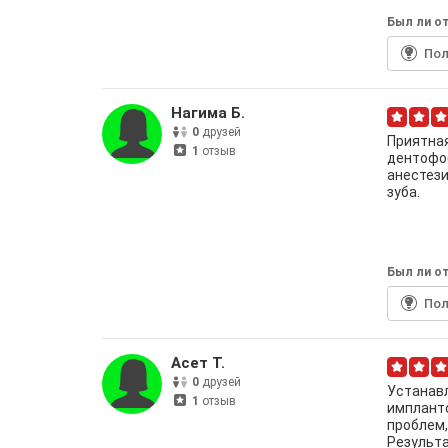
Был ли от
По
Нагима Б.
0
друзей
Приятная
1
отзыв
дентофо
анестези
зуба.
Был ли от
По
Асет Т.
0
друзей
Устанавл
1
отзыв
импланто
проблем,
Результа