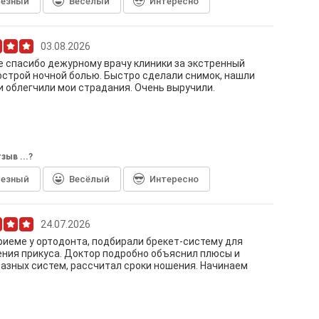
лезный
Весёлый
Интересно
03.08.2026
 спасибо дежурному врачу клиники за экстренный
острой ночной болью. Быстро сделали снимок, нашли
и облегчили мои страдания. Очень выручили.
зыв ...?
лезный
Весёлый
Интересно
24.07.2026
риеме у ортодонта, подбирали брекет-систему для
ния прикуса. Доктор подробно объяснил плюсы и
азных систем, рассчитал сроки ношения. Начинаем