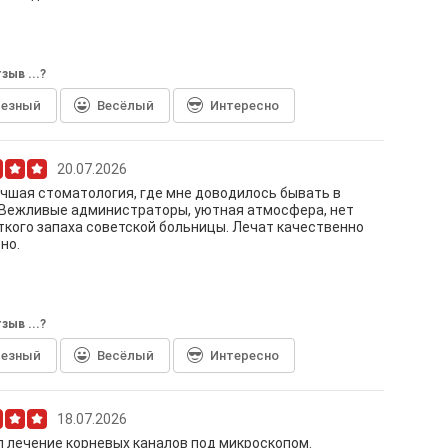
зыв ...?
лезный
Весёлый
Интересно
20.07.2026
чшая стоматология, где мне доводилось бывать в
 Вежливые администраторы, уютная атмосфера, нет
ткого запаха советской больницы. Лечат качественно
но.
зыв ...?
лезный
Весёлый
Интересно
18.07.2026
 лечение корневых каналов под микроскопом.