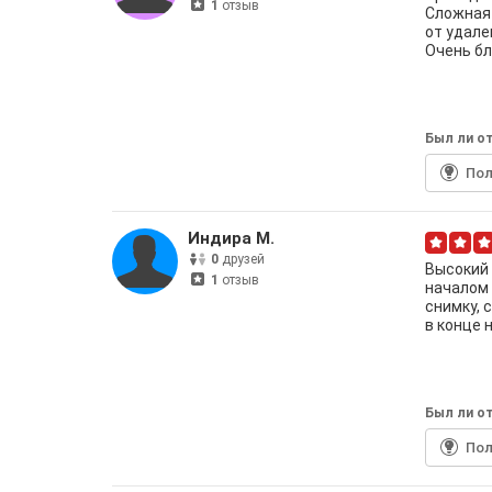
1
отзыв
Сложная 
от удале
Очень бл
Был ли от
По
Индира М.
0
друзей
Высокий 
1
отзыв
началом 
снимку, 
в конце 
Был ли от
По