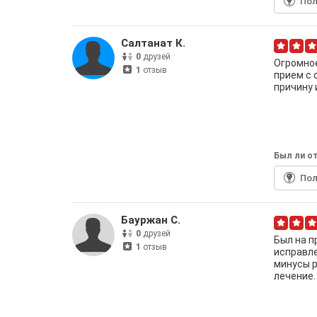
По
Салтанат К.
0
друзей
Огромное
1
отзыв
прием с 
причину 
Был ли от
По
Бауржан С.
0
друзей
Был на п
1
отзыв
исправле
минусы р
лечение.