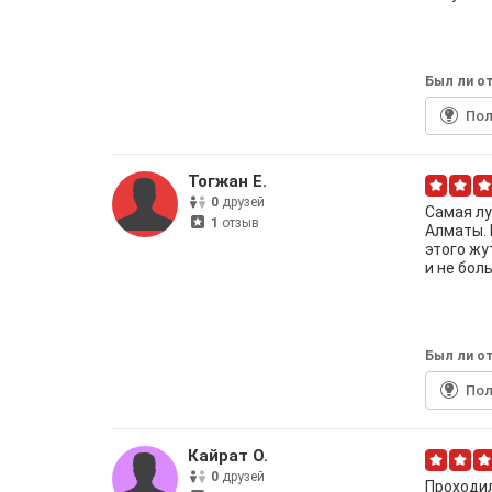
Был ли от
По
Тогжан Е.
0
друзей
Самая лу
1
отзыв
Алматы.
этого жу
и не боль
Был ли от
По
Кайрат О.
0
друзей
Проходил