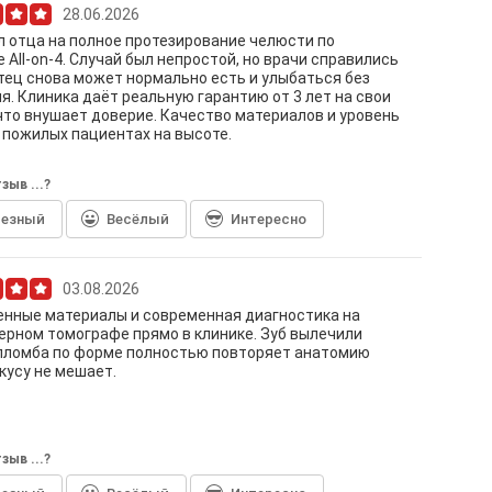
28.06.2026
 отца на полное протезирование челюсти по
 All-on-4. Случай был непростой, но врачи справились
Отец снова может нормально есть и улыбаться без
я. Клиника даёт реальную гарантию от 3 лет на свои
что внушает доверие. Качество материалов и уровень
 пожилых пациентах на высоте.
зыв ...?
лезный
Весёлый
Интересно
03.08.2026
енные материалы и современная диагностика на
рном томографе прямо в клинике. Зуб вылечили
 пломба по форме полностью повторяет анатомию
икусу не мешает.
зыв ...?