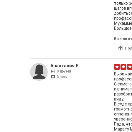
только р
шагов вп
добиться
професс
Мухамме
Большое 
Был ли от
По
Анастасия Е.
0
друзей
Выражаю
3
отзыва
професс
С самого
и внимат
разобрат
виду.
В суде п
грамотно
оппонент
уверенно
Рада, чт
Марату 