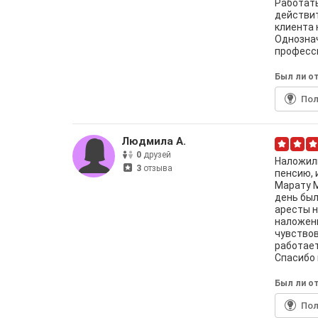
Работать
действи
клиента 
Однозна
професси
Был ли от
По
Людмила А.
0
друзей
Наложили
3
отзыва
пенсию, 
Марату 
день был
аресты н
наложенн
чувствов
работает
Спасибо 
Был ли от
По