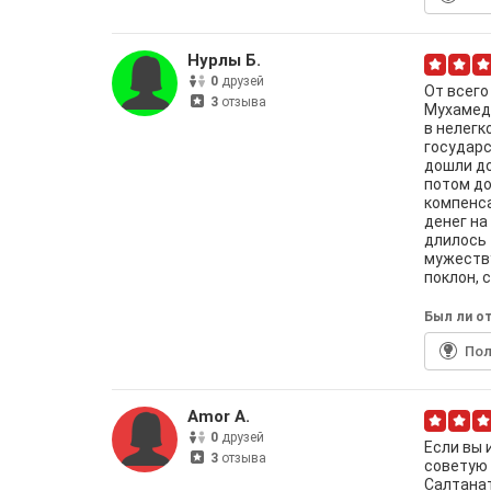
Нурлы Б.
0
друзей
От всег
3
отзыва
Мухамед
в нелегк
государс
дошли до
потом до
компенса
денег на
длилось 
мужеству
поклон, 
Был ли от
По
Amor A.
0
друзей
Если вы 
3
отзыва
советую
Салтана