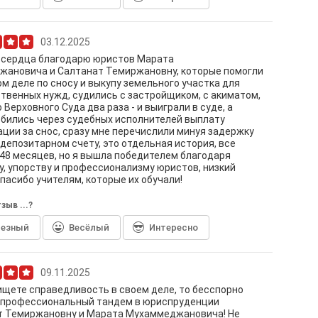
03.12.2025
о сердца благодарю юристов Марата
жановича и Салтанат Темиржановну, которые помогли
ом деле по сносу и выкупу земельного участка для
твенных нужд, судились с застройщиком, с акиматом,
 Верховного Суда два раза - и выиграли в суде, а
бились через судебных исполнителей выплату
ции за снос, сразу мне перечислили минуя задержку
 депозитарном счету, это отдельная история, все
48 месяцев, но я вышла победителем благодаря
, упорству и профессионализму юристов, низкий
спасибо учителям, которые их обучали!
зыв ...?
лезный
Весёлый
Интересно
09.11.2025
ищете справедливость в своем деле, то бесспорно
 профессиональный тандем в юриспруденции
т Темиржановну и Марата Мухаммеджановича! Не