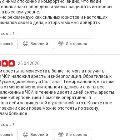
 с ними спокойно и комфортно: видно, что люди
тельно знают свое дело и умеют защищать интересы
на высоком уровне.
чно рекомендую как сильных юристов и настоящих
оналов своего дела, которым можно доверять.
зыв ...?
лезный
Весёлый
Интересно
25.04.2026
 аресты на мои счета в банке, не могла получить
и ЧСИ наложил аресты и киберполиция. Обратилась к
Мухамеджановичу и Салтанат Темиржановне, в тот же
а отменена исполнительная надпись и сняты все
аложенные ЧСИ, в течение десяти дней сняты аресты
ые киберполицией. Помогли оперативно, я
ала себя защищенной и уверенной, что в Казахстане
 закон и свои права можно отстоять по закону.
вам большое.
зыв ...?
лезный
Весёлый
Интересно