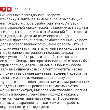
22.05.2026
 искреннюю благодарность Марату
жановичу и Салтанат Тимержановне за помощь в
ии трудового спора с работодателем. Ситуация
вала серьезной юридической поддержки для защиты
в, и юристы справились с этой задачей блестяще - и
ют доводить дело до логического конца.
ысокий профессионализм, глубокое понимание всех
дела и ответственное отношение к работе. Это не
сполнители - это стратеги, которые на каждом этапе
а продуманно выстраивают позицию, держат
ву и умеют найти рычаги воздействия на всех
ов скора. Каждый шаг противоположной стороны был
трен заранее, и в нужный момент юристы умело
вали имеющиеся козыри. Стоит отметить, что на
оппонента выступал даже приглашенный адвокат из
 однако и это не изменило расстановку сил.
рудового спора, обращался к ним и по миграционным
 - здесь также все решается грамотно и четко.
жении всего сотрудничества чувствовалась полная
ность в процесс, грамотный подход к каждому
и четкая ориентация на результат. Постоянная
 связь и прозрачность на каждом этапе работы
и уверенности в исходе дела.