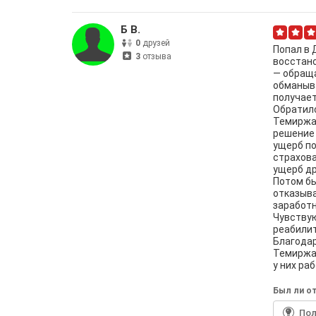
Б В.
0
друзей
Попал в 
3
отзыва
восстано
— обраща
обманыва
получает
Обратил
Темиржан
решение 
ущерб по
страхова
ущерб др
Потом бы
отказыва
заработн
Чувству
реабили
Благода
Темиржан
у них раб
Был ли от
По