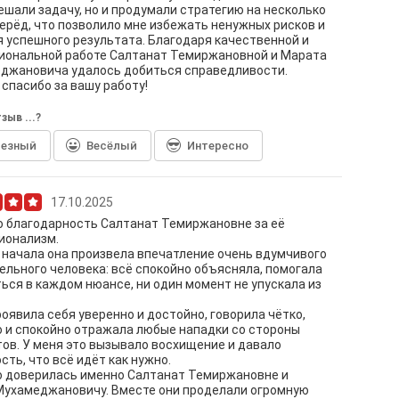
ешали задачу, но и продумали стратегию на несколько
ерёд, что позволило мне избежать ненужных рисков и
 успешного результата. Благодаря качественной и
иональной работе Салтанат Темиржановной и Марата
джановича удалось добиться справедливости.
спасибо за вашу работу!
зыв ...?
лезный
Весёлый
Интересно
17.10.2025
 благодарность Салтанат Темиржановне за её
ионализм.
 начала она произвела впечатление очень вдумчивого
ельного человека: всё спокойно объясняла, помогала
ься в каждом нюансе, ни один момент не упускала из
роявила себя уверенно и достойно, говорила чётко,
 и спокойно отражала любые нападки со стороны
ов. У меня это вызывало восхищение и давало
сть, что всё идёт как нужно.
о доверилась именно Салтанат Темиржановне и
Мухамеджановичу. Вместе они проделали огромную