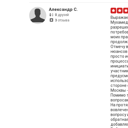
Александр С.
0
друзей
Выражаю
3
отзыва
Мухамед
разрешен
потребо
моих пра
продолжа
Отмечу в
нюансов 
просто и
процесс
инициати
участник
предусмо
использо
стороне 
Москвы -
Помимо т
вопросам
На протя
вовлечен
вопросу 
обратная
добавлял