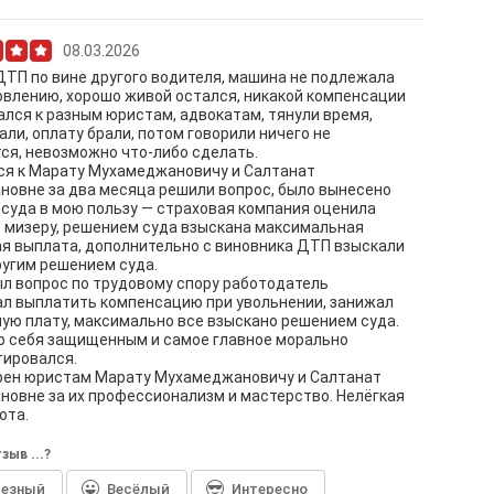
08.03.2026
ДТП по вине другого водителя, машина не подлежала
влению, хорошо живой остался, никакой компенсации
лся к разным юристам, адвокатам, тянули время,
ли, оплату брали, потом говорили ничего не
ся, невозможно что-либо сделать.
ся к Марату Мухамеджановичу и Салтанат
овне за два месяца решили вопрос, было вынесено
суда в мою пользу — страховая компания оценила
 мизеру, решением суда взыскана максимальная
я выплата, дополнительно с виновника ДТП взыскали
угим решением суда.
л вопрос по трудовому спору работодатель
л выплатить компенсацию при увольнении, занижал
ую плату, максимально все взыскано решением суда.
ю себя защищенным и самое главное морально
тировался.
рен юристам Марату Мухамеджановичу и Салтанат
овне за их профессионализм и мастерство. Нелёгкая
ота.
зыв ...?
лезный
Весёлый
Интересно