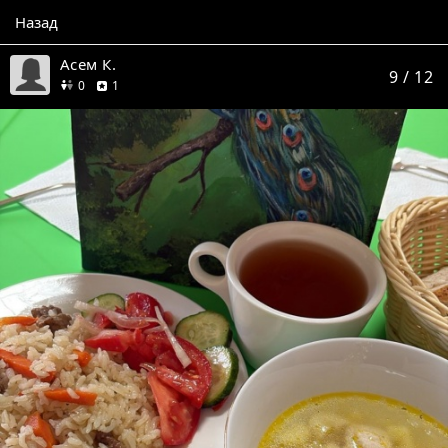
Назад
Асем К.
9
/ 12
друзей
отзыв
0
1