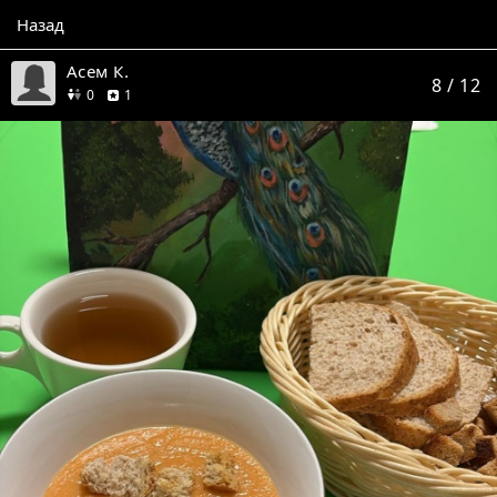
Назад
Асем К.
8
/ 12
друзей
отзыв
0
1