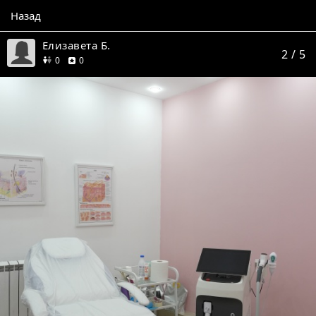
Назад
Елизавета Б.
2
/ 5
друзей
отзывов
0
0