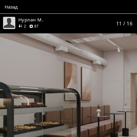
Назад
Нурлан М.
11
/ 16
друга
отзывов
2
87