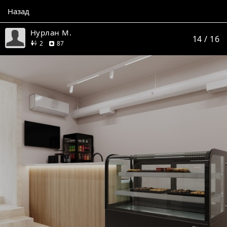
Назад
Нурлан М.
14
/ 16
друга
отзывов
2
87