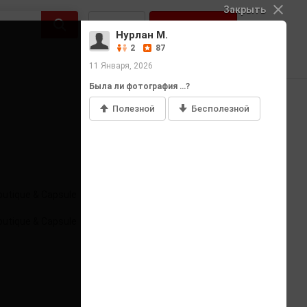
Закрыть
Войти
Регистрация
Нурлан М.
2
87
11 Января, 2026
Была ли фотография …?
Полезной
Бесполезной
Добавить фото