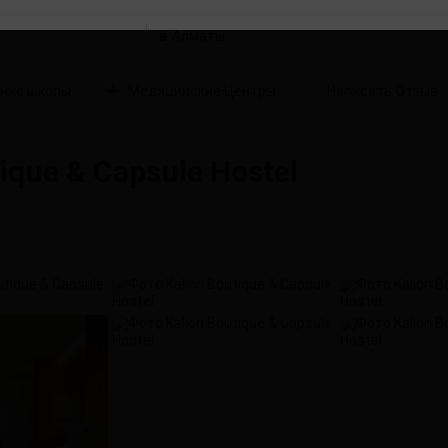
в
ние школы
Медицинские Центры
Написать Отзыв
que & Capsule Hostel