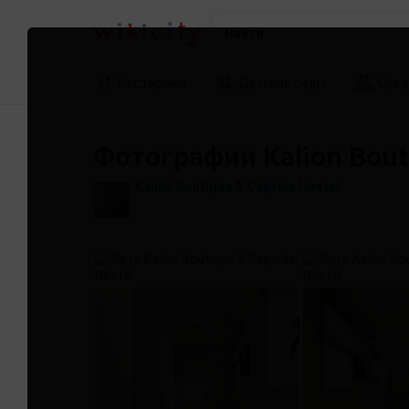
Найти
Рестораны
Детские сады
Сред
Фотографии Kalion Bouti
Kalion Boutique & Capsule Hostel