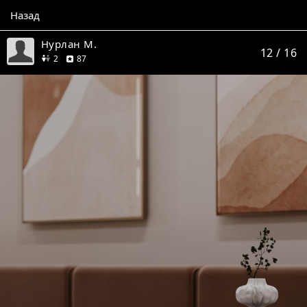
Назад
Нурлан М.
12
/ 16
друга
отзывов
2
87