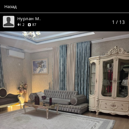
Назад
Нурлан М.
1
/ 13
друга
отзывов
2
87