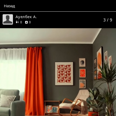
Назад
Ауелбек А.
3
/ 9
друзей
отзывов
0
0