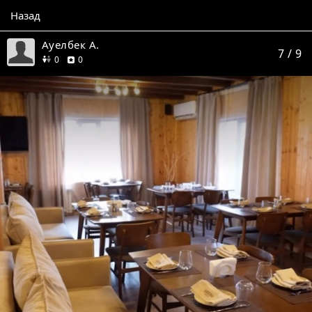
Назад
Ауелбек А.
7
/ 9
друзей
отзывов
0
0