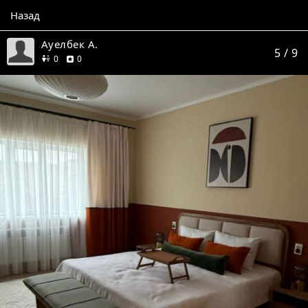
Назад
Ауелбек А.
5
/ 9
друзей
отзывов
0
0