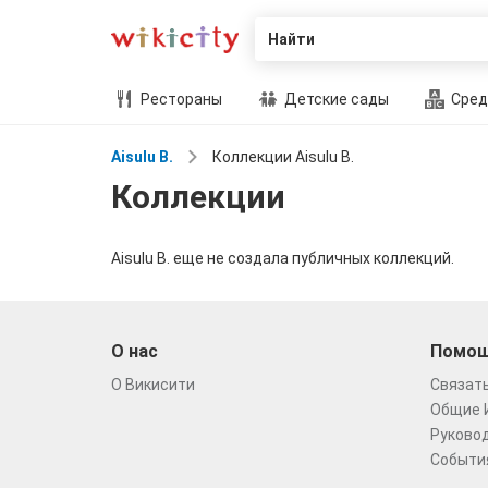
Найти
Рестораны
Детские сады
Сред
Aisulu B.
Коллекции Aisulu B.
Коллекции
Aisulu B. еще не создала публичных коллекций.
О нас
Помо
О Викисити
Связать
Общие 
Руковод
Событи