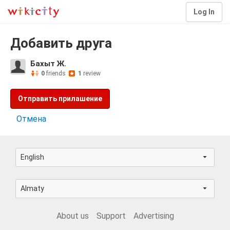
Log In
Добавить друга
Бахыт Ж.
0
friends
1
review
Отправить прилашение
Отмена
English
Almaty
About us
Support
Advertising