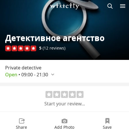
M
Wikicity
Детективное агентство
5
(12 reviews)
Private detective
Open
•
09:00
-
21:30
Start your review...
Share
Add Photo
Save