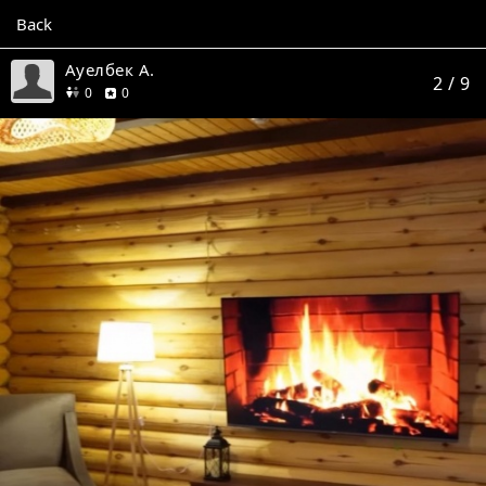
Back
Ауелбек А.
2
/ 9
friends
reviews
0
0