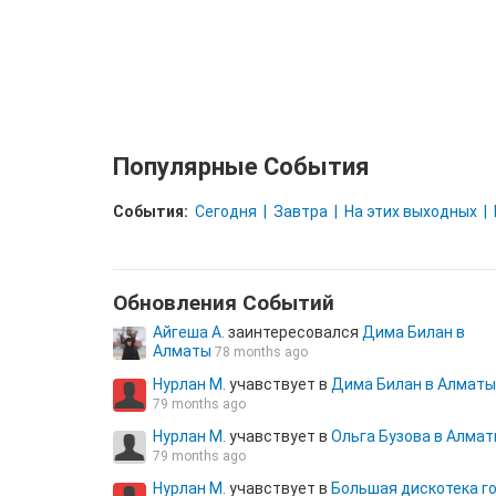
Популярные События
События:
Сегодня
Завтра
На этих выходных
Обновления Cобытий
Айгеша А.
заинтересовался
Дима Билан в
Алматы
78 months ago
Нурлан М.
учавствует в
Дима Билан в Алматы
79 months ago
Нурлан М.
учавствует в
Ольга Бузова в Алма
79 months ago
Нурлан М.
учавствует в
Большая дискотека г