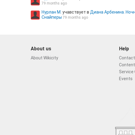
79 months ago
Нурлан М.
учавствует в
Диана Арбенина. Ноч
Снайперы
79 months ago
About us
Help
About Wikicity
Contact 
Content
Service 
Events