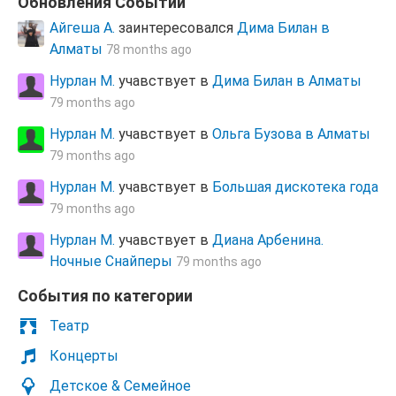
Обновления Cобытий
Айгеша А.
заинтересовался
Дима Билан в
Алматы
78 months ago
Нурлан М.
учавствует в
Дима Билан в Алматы
79 months ago
Нурлан М.
учавствует в
Ольга Бузова в Алматы
79 months ago
Нурлан М.
учавствует в
Большая дискотека года
79 months ago
Нурлан М.
учавствует в
Диана Арбенина.
Ночные Снайперы
79 months ago
Cобытия по категории
Театр
Концерты
Детское & Семейное