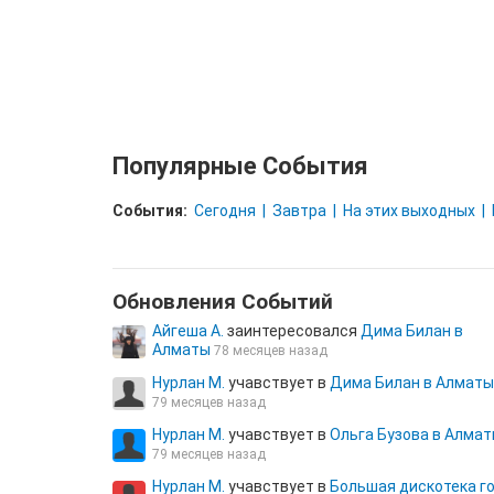
Популярные События
События:
Сегодня
Завтра
На этих выходных
Обновления Cобытий
Айгеша А.
заинтересовался
Дима Билан в
Алматы
78 месяцев назад
Нурлан М.
учавствует в
Дима Билан в Алматы
79 месяцев назад
Нурлан М.
учавствует в
Ольга Бузова в Алма
79 месяцев назад
Нурлан М.
учавствует в
Большая дискотека г