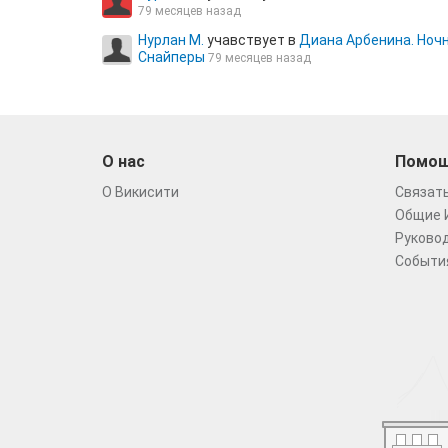
79 месяцев назад
Нурлан М.
учавствует в
Диана Арбенина. Ноч
Снайперы
79 месяцев назад
О нас
Помо
О Викисити
Связать
Общие 
Руковод
Событи