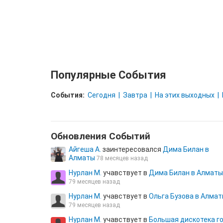
Популярные События
События:
Сегодня
Завтра
На этих выходных
Обновления Cобытий
Айгеша А.
заинтересовался
Дима Билан в
Алматы
78 месяцев назад
Нурлан М.
учавствует в
Дима Билан в Алматы
79 месяцев назад
Нурлан М.
учавствует в
Ольга Бузова в Алма
79 месяцев назад
Нурлан М.
учавствует в
Большая дискотека г