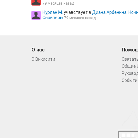
79 месяцев назад
Нурлан М.
учавствует в
Диана Арбенина. Ноч
Снайперы
79 месяцев назад
О нас
Помо
О Викисити
Связать
Общие 
Руковод
Событи