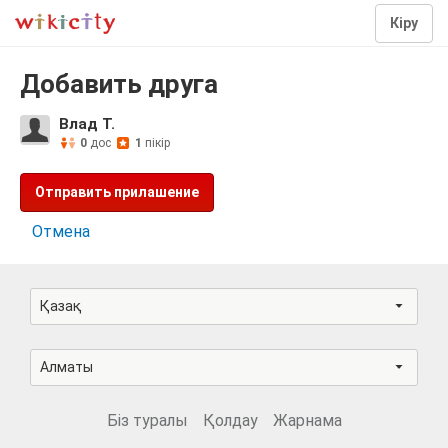
Кіру
Добавить друга
Влад Т.
0
дос
1
пікір
Отправить прилашение
Отмена
Қазақ
Алматы
Біз туралы
Қолдау
Жарнама