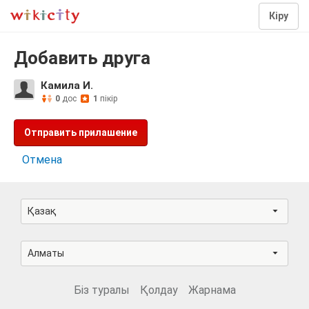
Кіру
Добавить друга
Камила И.
0
дос
1
пікір
Отправить прилашение
Отмена
Қазақ
Алматы
Біз туралы
Қолдау
Жарнама