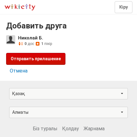
Кіру
Добавить друга
Николай Б.
0
дос
1
пікір
Отправить прилашение
Отмена
Қазақ
Алматы
Біз туралы
Қолдау
Жарнама