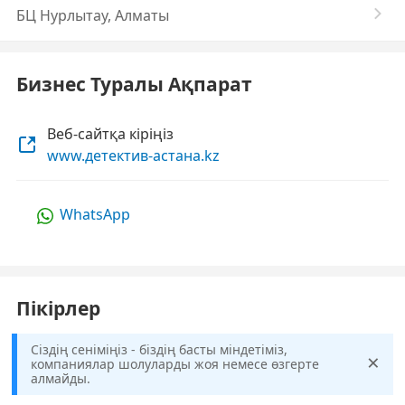
БЦ Нурлытау, Алматы
Бизнес Туралы Ақпарат
Веб-сайтқа кіріңіз
www.детектив-астана.kz
WhatsApp
Пікірлер
Сіздің сеніміңіз - біздің басты міндетіміз,
×
компаниялар шолуларды жоя немесе өзгерте
алмайды.