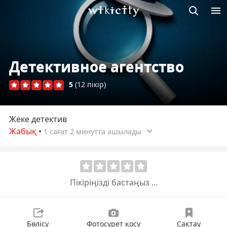
М
Викисити
Детективное агентство
5
(12 пікір)
Жеке детектив
Жабық
•
1 сағат 2 минутта ашылады
Пікіріңізді бастаңыз ...
Бөлісу
Фотосурет қосу
Сақтау