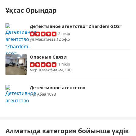
Ұқсас Орындар
Детективное агентство “Zhardem-SOS”
2 пікір
ул.Макатаева,12 оф.5
Опасные Связи
1 пікір
​мкр. Казахфильм, 19Б
Детективное агентство
Пр. Абая 109В
Алматыда категория бойынша үздік