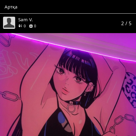
Артқа
Sam V.
2
/ 5
дос
пікір
0
0