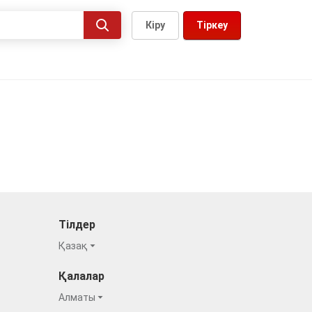
Кіру
Тіркеу
Тілдер
Қазақ
Қалалар
Алматы