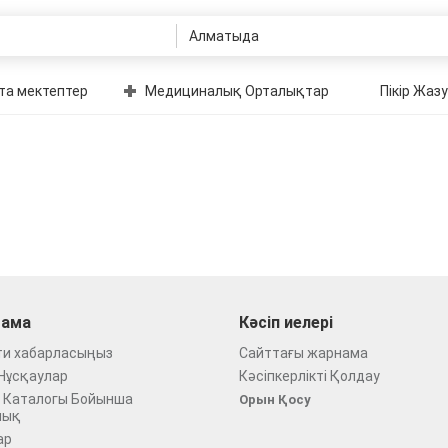
та мектептер
Медициналық Орталықтар
Пікір Жазу
ама
Кәсіп иелері
ти хабарласыңыз
Сайттағы жарнама
Нұсқаулар
Кәсіпкерлікті Қолдау
 Каталогы Бойынша
Орын Қосу
лық
ар