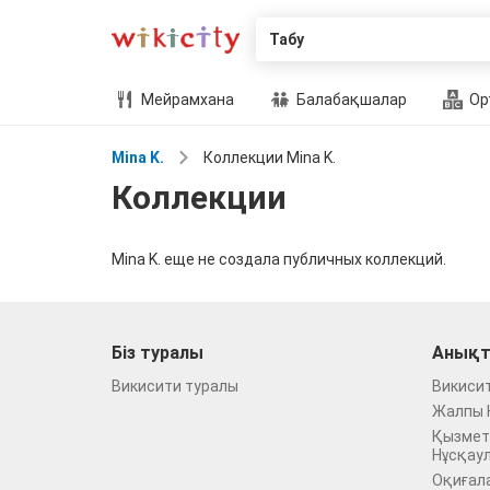
Табу
Мейрамхана
Балабақшалар
Ор
Mina K.
Коллекции Mina K.
Коллекции
Mina K. еще не создала публичных коллекций.
Біз туралы
Анықт
Викисити туралы
Викиси
Жалпы 
Қызмет
Нұсқау
Оқиғал