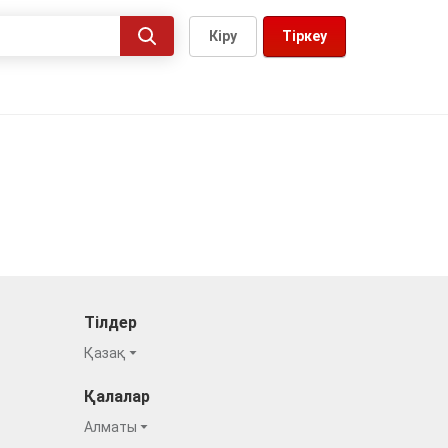
Кіру
Тіркеу
Тілдер
Қазақ
Қалалар
Алматы