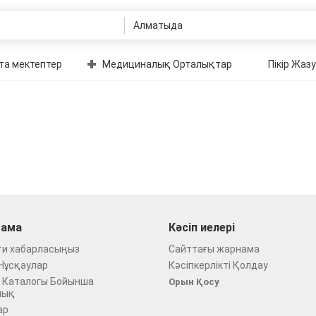
та мектептер
Медициналық Орталықтар
Пікір Жазу
ама
Кәсіп иелері
ти хабарласыңыз
Сайттағы жарнама
Нұсқаулар
Кәсіпкерлікті Қолдау
 Каталогы Бойынша
Орын Қосу
лық
ар