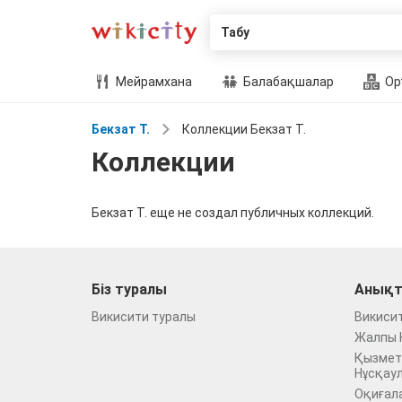
Табу
Мейрамхана
Балабақшалар
Ор
Бекзат Т.
Коллекции Бекзат Т.
Коллекции
Бекзат Т. еще не создал публичных коллекций.
Біз туралы
Анықт
Викисити туралы
Викиси
Жалпы 
Қызмет
Нұсқау
Оқиғал