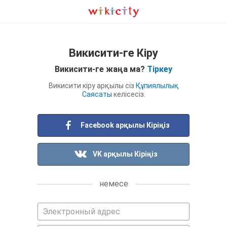
Викисити-ге Кіру
Викисити-ге жаңа ма?
Тіркеу
Викисити кіру арқылы сіз
Құпиялылық
Саясаты
келісесіз.
Facebook арқылы Кіріңіз
VK арқылы Кіріңіз
немесе