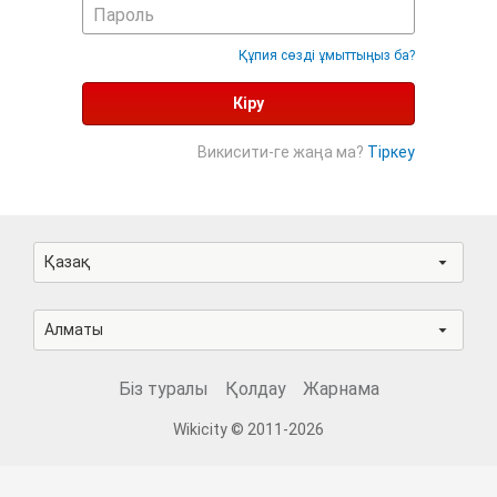
Құпия сөзді ұмыттыңыз ба?
Кіру
Викисити-ге жаңа ма?
Тіркеу
Қазақ
Алматы
Біз туралы
Қолдау
Жарнама
Wikicity © 2011-2026