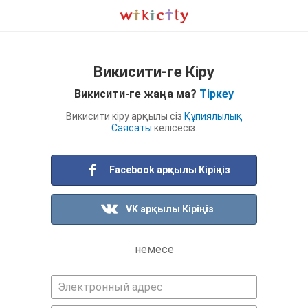
Викисити-ге Кіру
Викисити-ге жаңа ма?
Тіркеу
Викисити кіру арқылы сіз
Құпиялылық
Саясаты
келісесіз.
Facebook арқылы Кіріңіз
VK арқылы Кіріңіз
немесе