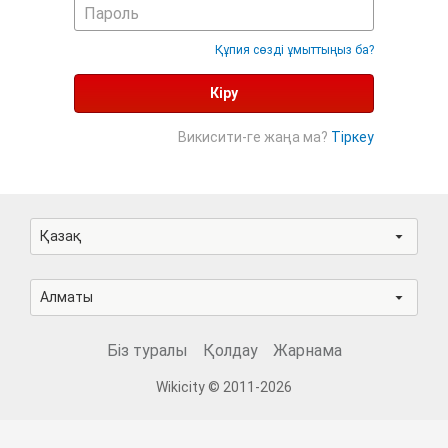
Құпия сөзді ұмыттыңыз ба?
Кіру
Викисити-ге жаңа ма?
Тіркеу
Қазақ
Алматы
Біз туралы
Қолдау
Жарнама
Wikicity © 2011-2026