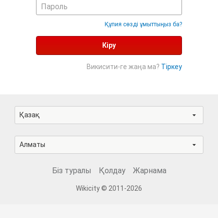
Құпия сөзді ұмыттыңыз ба?
Кіру
Викисити-ге жаңа ма?
Тіркеу
Қазақ
Алматы
Біз туралы
Қолдау
Жарнама
Wikicity © 2011-2026