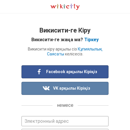
Викисити-ге Кіру
Викисити-ге жаңа ма?
Тіркеу
Викисити кіру арқылы сіз
Құпиялылық
Саясаты
келісесіз.
Facebook арқылы Кіріңіз
VK арқылы Кіріңіз
немесе