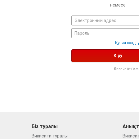
немесе
Құпия сөзді 
Кіру
Викисити-ге 
Біз туралы
Анықт
Викисити туралы
Викиси